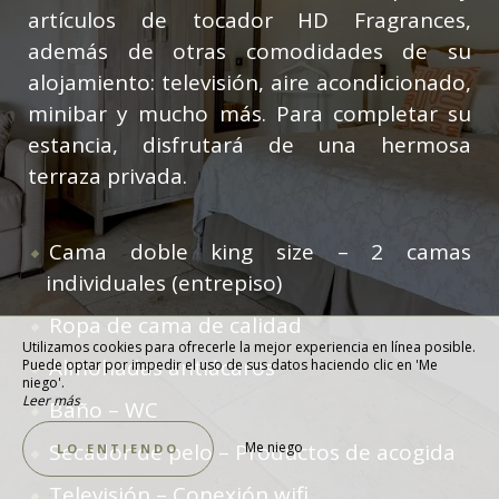
artículos de tocador HD Fragrances,
además de otras comodidades de su
alojamiento: televisión, aire acondicionado,
minibar y mucho más. Para completar su
estancia, disfrutará de una hermosa
terraza privada.
Cama doble king size – 2 camas
individuales (entrepiso)
Ropa de cama de calidad
Utilizamos cookies para ofrecerle la mejor experiencia en línea posible.
Almohadas antiácaros
Puede optar por impedir el uso de sus datos haciendo clic en 'Me
niego'.
Leer más
Baño – WC
Secador de pelo – Productos de acogida
Me niego
LO ENTIENDO
Televisión – Conexión wifi