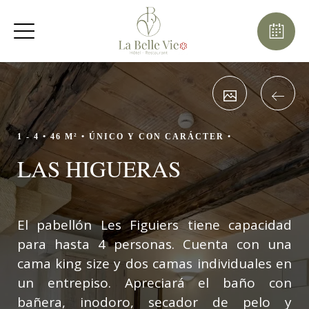
Agosto
Lun
Mar
Mié
Jue
Vie
Sáb
Dom
1
2
-
-
9
3
4
5
6
7
8
-
-
-
-
-
-
-
10
11
12
13
14
15
16
-
-
-
-
-
-
-
1 - 4 •
46 M² •
ÚNICO Y CON CARÁCTER •
17
18
19
20
21
22
23
LAS HIGUERAS
-
-
-
-
-
-
-
24
25
26
27
28
29
30
-
-
-
-
-
-
-
31
El pabellón Les Figuiers tiene capacidad
-
para hasta 4 personas. Cuenta con una
cama king size y dos camas individuales en
un entrepiso. Apreciará el baño con
bañera, inodoro, secador de pelo y