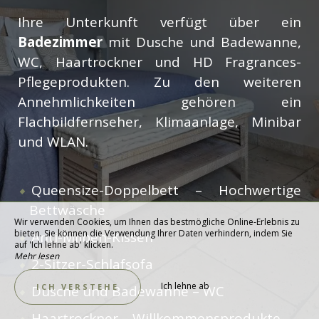
Ihre Unterkunft verfügt über ein
Badezimmer
mit Dusche und Badewanne,
WC, Haartrockner und HD Fragrances-
Pflegeprodukten. Zu den weiteren
Annehmlichkeiten gehören ein
Flachbildfernseher, Klimaanlage, Minibar
und WLAN.
Queensize-Doppelbett – Hochwertige
Bettwäsche
Wir verwenden Cookies, um Ihnen das bestmögliche Online-Erlebnis zu
bieten. Sie können die Verwendung Ihrer Daten verhindern, indem Sie
Anti-Milben-Kissen
auf 'Ich lehne ab' klicken.
Mehr lesen
2-Sitzer-Schlafsofa
Ich lehne ab
ICH VERSTEHE
Dusche und Badewanne – WC
Haartrockner – Willkommensprodukte