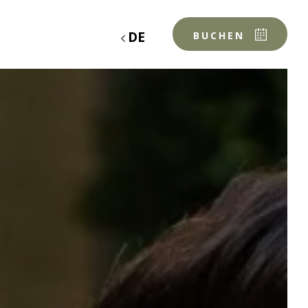
DE
BUCHEN
UNSER TISCH
DER KÜCHENCHEF &
DAS TEAM
UNSERE PRODUZENTEN
MENÜS