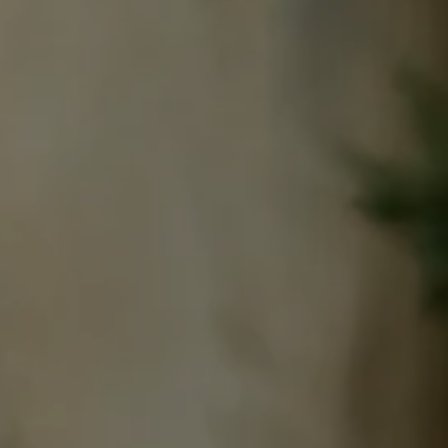
zimmer buchen
ZIMMER B
Beste Preise verfügbar pro Tag, alle Unterkünfte zusammen
Ab
-
Offizielle Website
Bestpreis-Garantie
BUCHEN