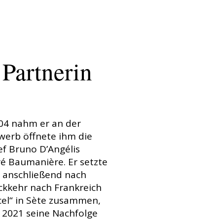
Partnerin
004 nahm er an der
ewerb öffnete ihm die
ef Bruno D’Angélis
ré Baumanière. Er setzte
g anschließend nach
ckkehr nach Frankreich
cel“ in Sète zusammen,
t 2021 seine Nachfolge