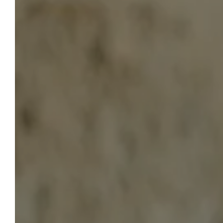
HOTEL LA BELLE VIE
Buchen
Planen Sie jetzt Ihren Aufenthalt im
Hôtel La Belle Vie. Auf unserer
Website sichern Sie sich garantiert
die besten Preise. Haben Sie eine
Frage? Wir helfen Ihnen gerne
weiter. Wir beraten und
unterstützen Sie gerne bei der
Organisation Ihres Aufenthalts in