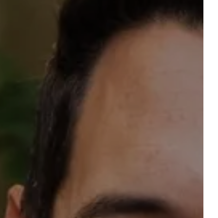
tisch reservieren
UCHEN
Unterkunft 1
2 ERWACHSENE, 0 KIND, 0 BABY
Add an unterkunft