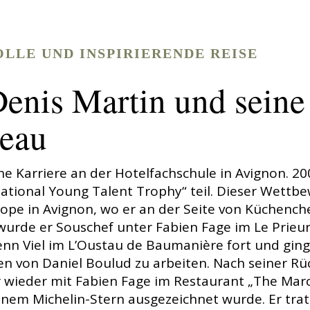
LLE UND INSPIRIERENDE REISE
enis Martin und seine 
seau
e Karriere an der Hotelfachschule in Avignon. 2
national Young Talent Trophy“ teil. Dieser Wettb
ope in Avignon, wo er an der Seite von Küchench
 wurde er Souschef unter Fabien Fage im Le Prieu
lenn Viel im L’Oustau de Baumanière fort und gin
n von Daniel Boulud zu arbeiten. Nach seiner Rü
er wieder mit Fabien Fage im Restaurant „The Mar
einem Michelin-Stern ausgezeichnet wurde. Er tra